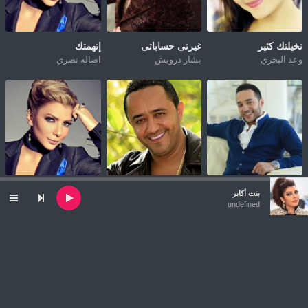
تخيلتك كثير
غيرتى حساباتى
إتهمتك
وعد البحري
بشار درويش
اصاله نصري
شفتو صدفة
لعيونك
إغضب
Audio
بنت أكابر
حسين الديك
علي الديك
اصاله نصري
Player
undefined