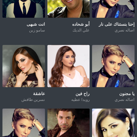
إحنا بنستناك على نار
أبو شحاده
انت شبهى
اصاله نصري
علي الديك
سامو زين
يا مجنون
راح فين
عاشقة
اصاله نصري
رويدا عطيه
نسرين طافش