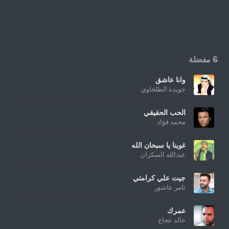
6 مفضلة
وانا عاشق
جويده الطلخاوي
الحب الحقيقي
محمد فؤاد
غوينا يا سبحان الله
عبدالله السكران
جيت علي كرامتي
تامر عاشور
عمرك
خالد عجاج