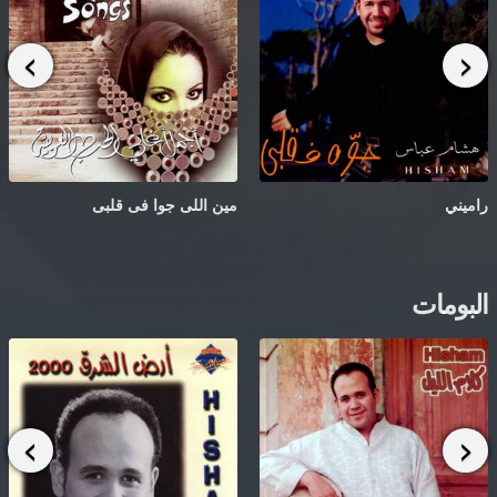
راميني
مين اللى جوا فى قلبى
البومات