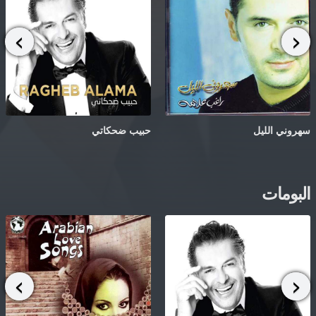
سهروني الليل
حبيب ضحكاتي
البومات