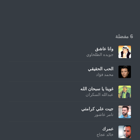
6 مفضلة
وانا عاشق
جويده الطلخاوي
الحب الحقيقي
محمد فؤاد
غوينا يا سبحان الله
عبدالله السكران
جيت علي كرامتي
تامر عاشور
عمرك
خالد عجاج