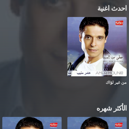
احدث اغنية
من غير لؤاك
الأكثر شهره