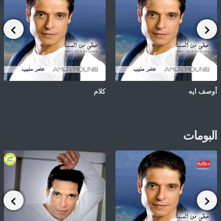
أوصف ايه
كلام
البومات