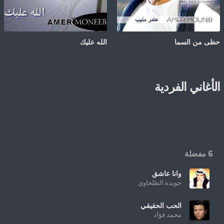
حظى من السما
الله عليك
الأغاني الفردية
6 مفضلة
وانا عاشق
جويده الطلخاوي
الحب الحقيقي
محمد فؤاد