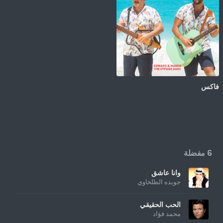
فاكس
6 مفضلة
وانا عاشق
جويده الطلخاوي
الحب الحقيقي
محمد فؤاد