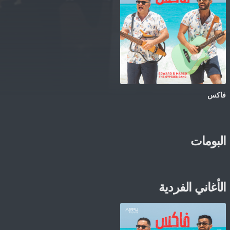
فاكس
البومات
الأغاني الفردية