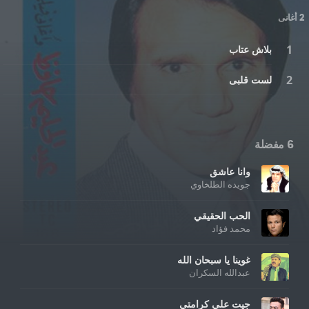
2 أغانى
بلاش عتاب
لست قلبى
6 مفضلة
وانا عاشق
جويده الطلخاوي
الحب الحقيقي
محمد فؤاد
غوينا يا سبحان الله
عبدالله السكران
جيت علي كرامتي