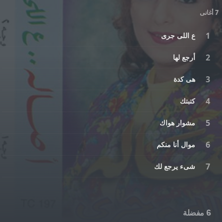
7 أغانى
ع اللى جرى
أرجع لها
هى كدة
كتبتك
مشوار هواك
موال أنا منكم
شىء يرجع لك
6 مفضلة