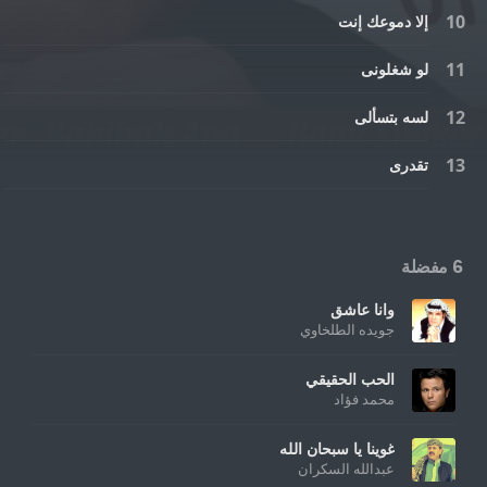
إلا دموعك إنت
لو شغلونى
لسه بتسألى
تقدرى
6 مفضلة
وانا عاشق
جويده الطلخاوي
الحب الحقيقي
محمد فؤاد
غوينا يا سبحان الله
عبدالله السكران