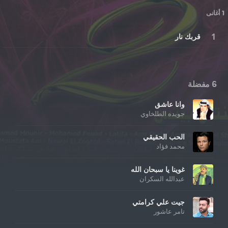
1 أغانى
قربك نار
6 مفضلة
وانا عاشق
جويده الطلخاوي
الحب الحقيقي
محمد فؤاد
غوينا يا سبحان الله
عبدالله السكران
جيت علي كرامتي
تامر عاشور