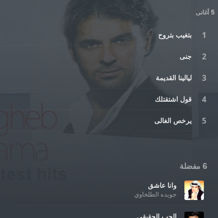
5 أغانى
بتغيب بتروح
جنى
ليالينا القديمة
قول اشتقتلك
يرخص الغالى
6 مفضلة
وانا عاشق
جويده الطلخاوي
الحب الحقيقي