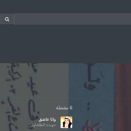
6 مفضلة
وانا عاشق
جويده الطلخاوي