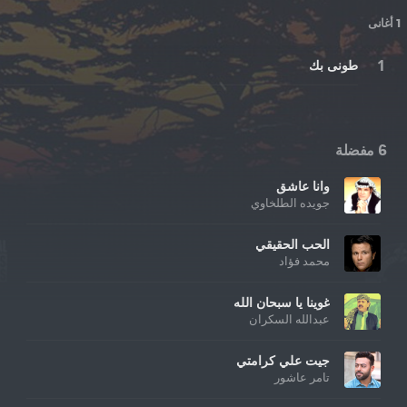
1 أغانى
طونى بك
6 مفضلة
وانا عاشق
جويده الطلخاوي
الحب الحقيقي
محمد فؤاد
غوينا يا سبحان الله
عبدالله السكران
جيت علي كرامتي
تامر عاشور