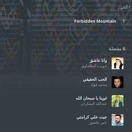
1 أغانى
Forbidden Mountain
6 مفضلة
وانا عاشق
جويده الطلخاوي
الحب الحقيقي
محمد فؤاد
غوينا يا سبحان الله
عبدالله السكران
جيت علي كرامتي
تامر عاشور