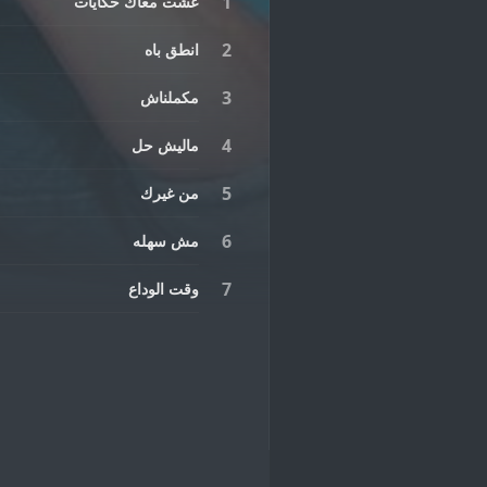
عشت معاك حكايات
انطق باه
مكملناش
ماليش حل
من غيرك
مش سهله
وقت الوداع