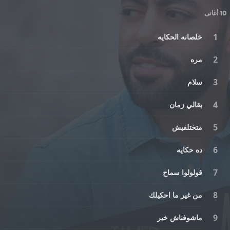
10 أغانى
خلصانه الحكايه
مره
سلام
بقالي زمان
متختلفيش
ده حكايه
قولولوا سماح
من غير ما احكيلك
ماشوفناش خير