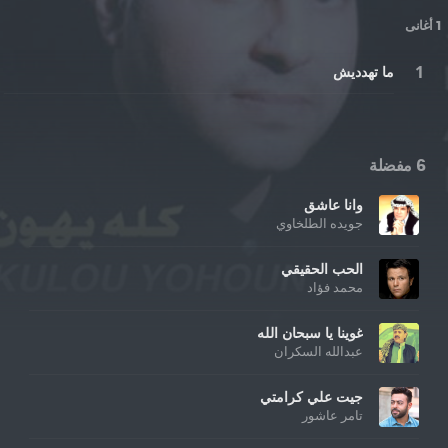
1 أغانى
ما تهدديش
6 مفضلة
وانا عاشق
جويده الطلخاوي
الحب الحقيقي
محمد فؤاد
غوينا يا سبحان الله
عبدالله السكران
جيت علي كرامتي
تامر عاشور