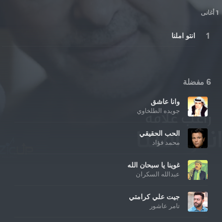
1 أغانى
انتو املنا
6 مفضلة
وانا عاشق
جويده الطلخاوي
الحب الحقيقي
محمد فؤاد
غوينا يا سبحان الله
عبدالله السكران
جيت علي كرامتي
تامر عاشور