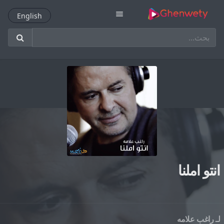
menu
English
English
انتو املنا
لـ
راغب علامه