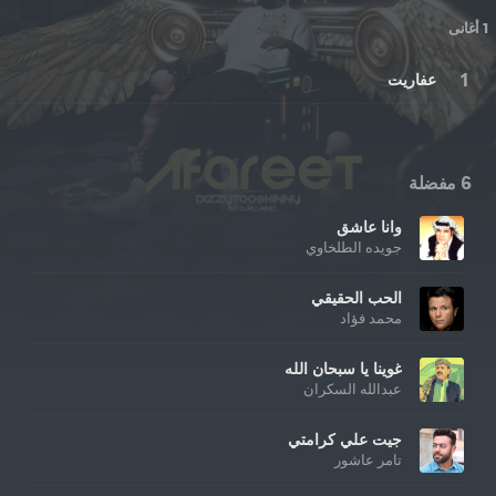
1 أغانى
عفاريت
6 مفضلة
وانا عاشق
جويده الطلخاوي
الحب الحقيقي
محمد فؤاد
غوينا يا سبحان الله
عبدالله السكران
جيت علي كرامتي
تامر عاشور