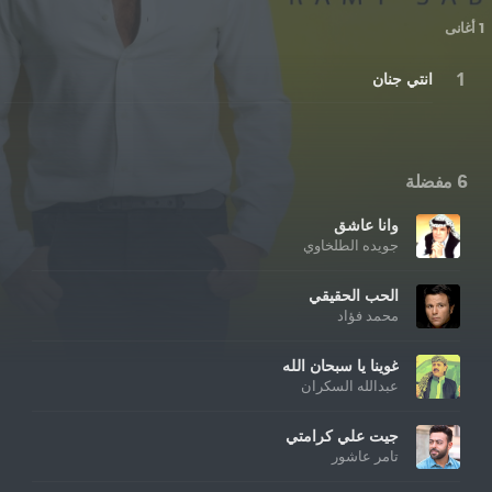
1 أغانى
انتي جنان
6 مفضلة
وانا عاشق
جويده الطلخاوي
الحب الحقيقي
محمد فؤاد
غوينا يا سبحان الله
عبدالله السكران
جيت علي كرامتي
تامر عاشور