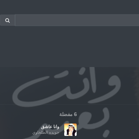
6 مفضلة
وانا عاشق
جويده الطلخاوي