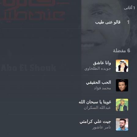
1 أغانى
قالو عنى طيب
6 مفضلة
وانا عاشق
جويده الطلخاوي
الحب الحقيقي
محمد فؤاد
غوينا يا سبحان الله
عبدالله السكران
جيت علي كرامتي
تامر عاشور