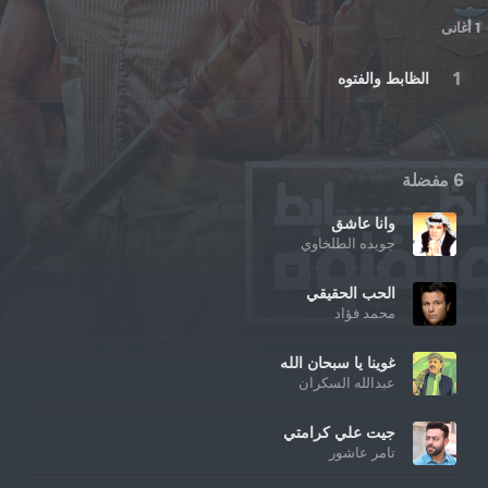
1 أغانى
الظابط والفتوه
6 مفضلة
وانا عاشق
جويده الطلخاوي
الحب الحقيقي
محمد فؤاد
غوينا يا سبحان الله
عبدالله السكران
جيت علي كرامتي
تامر عاشور