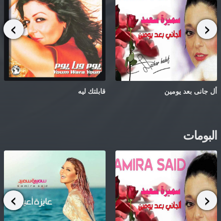
أل جانى بعد يومين
قابلتك ليه
البومات