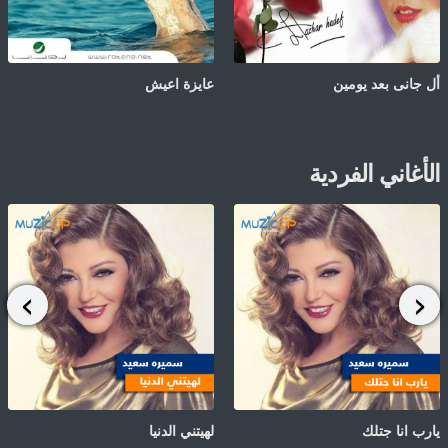
أل جانى بعد يومين
عايزة اعيش
الأغاني الفردية
يارب انا جتلك
لهيتني الدنيا