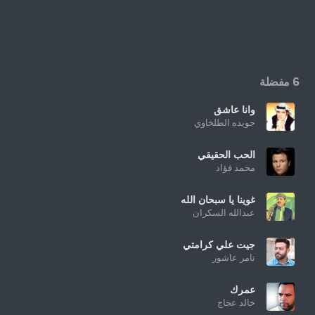
6 مفضلة
وانا عاشق
جويده الطلخاوي
الحب الحقيقي
محمد فؤاد
غوينا يا سبحان الله
عبدالله السكران
جيت علي كرامتي
تامر عاشور
عمرك
خالد عجاج