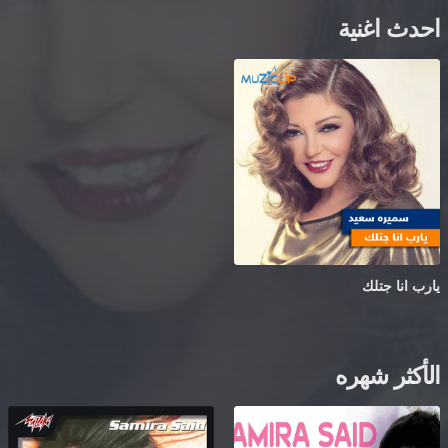
احدث اغنية
يارب انا جتلك
الأكثر شهره