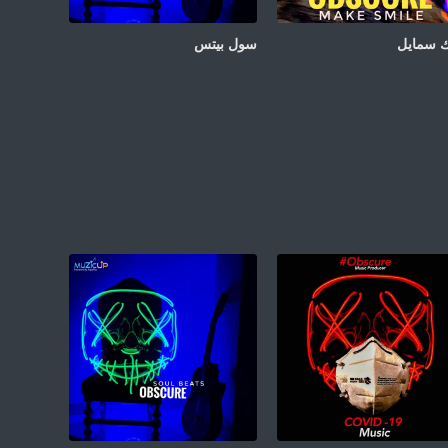
 سمايل
سول بيتس