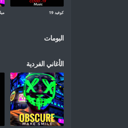
كوفيد 19
ميك
البومات
الأغاني الفردية