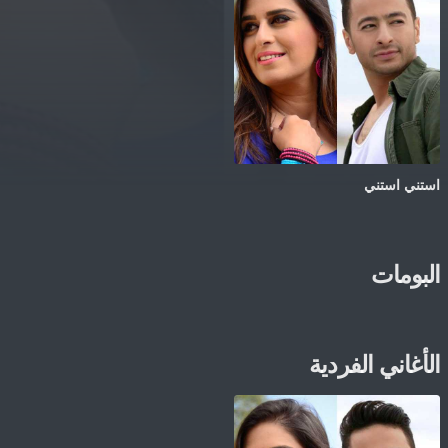
استني استني
البومات
الأغاني الفردية