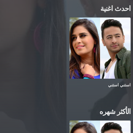
احدث اغنية
استني استني
الأكثر شهره