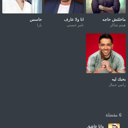
ماخلتش حاجه
انا ولا عارف
حاسس
هيثم شاكر
تامر حسنى
يارا
بحبك ليه
رامي جمال
6 مفضلة
وانا عاشق