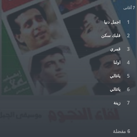
7 أغانى
اجمل دنيا
قلبك سكن
قمري
اولنا
ياغالي
ياغالي
زينة
6 مفضلة