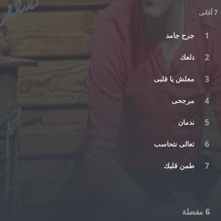
7 أغانى
جرح جامد
دلعك
معلش يا قلبى
مرجحى
ندمان
تعالى نتحاسب
طمن قلبك
6 مفضلة