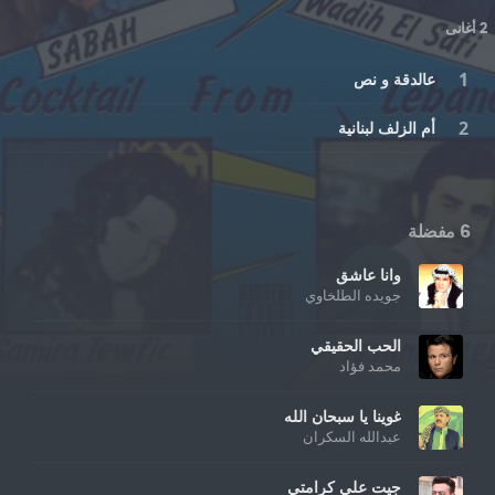
2 أغانى
عالدقة و نص
أم الزلف لبنانية
6 مفضلة
وانا عاشق
جويده الطلخاوي
الحب الحقيقي
محمد فؤاد
غوينا يا سبحان الله
عبدالله السكران
جيت علي كرامتي