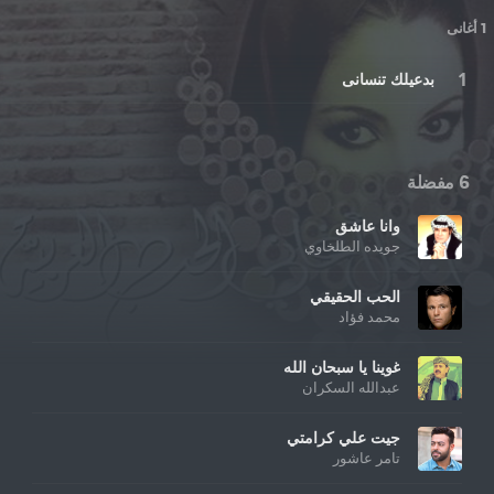
1 أغانى
بدعيلك تنسانى
6 مفضلة
وانا عاشق
جويده الطلخاوي
الحب الحقيقي
محمد فؤاد
غوينا يا سبحان الله
عبدالله السكران
جيت علي كرامتي
تامر عاشور