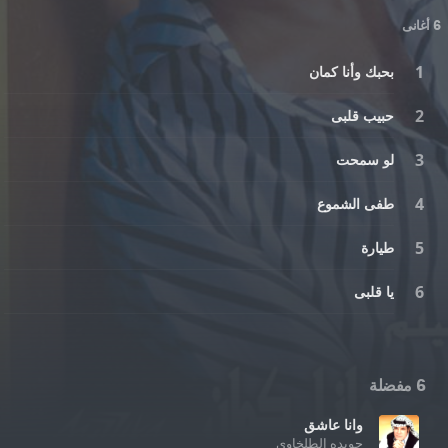
6 أغانى
بحبك وأنا كمان
حبيب قلبى
لو سمحت
طفى الشموع
طيارة
يا قلبى
6 مفضلة
وانا عاشق
جويده الطلخاوي