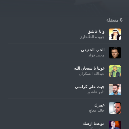
6 مفضلة
وانا عاشق
جويده الطلخاوي
الحب الحقيقي
محمد فؤاد
غوينا يا سبحان الله
عبدالله السكران
جيت علي كرامتي
تامر عاشور
عمرك
خالد عجاج
موعدنا ارضك
ملحم بركات