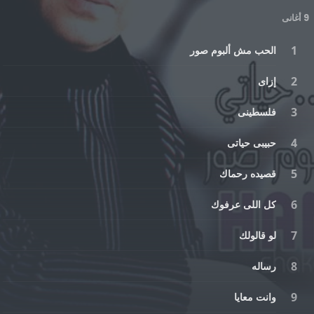
9 أغانى
الحب مش ألبوم صور
إزاى
فلسطينى
حبيبى حياتى
قصيده رحماك
كل اللى عرفوك
لو قالولك
رساله
وانت معايا