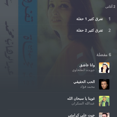
2 أغانى
تفرق كتير 1 حفلة
تفرق كتير 2 حفلة
6 مفضلة
وانا عاشق
جويده الطلخاوي
الحب الحقيقي
محمد فؤاد
غوينا يا سبحان الله
عبدالله السكران
جيت علي كرامتي