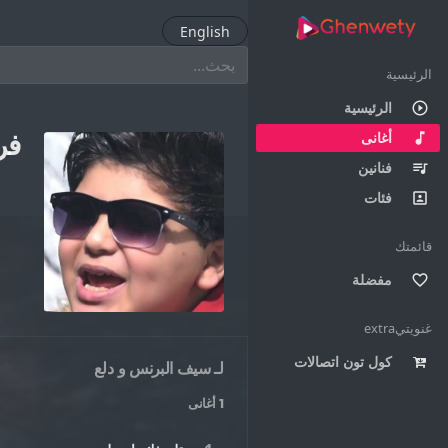
English
الرئيسية
الرئيسية
play_circle_outline
أغانى
music_note
فر
فنانين
queue_music
فئات
portrait
قائمتك
مفضلة
favorite_border
غنويتيextra
كول تون اتصالات
لـ
سيف البرنس و دلع
1 أغانى