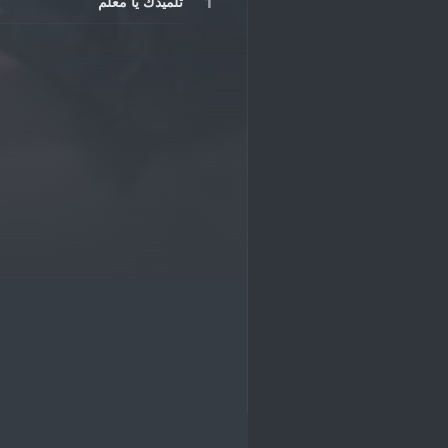
تلميذك يا معلم