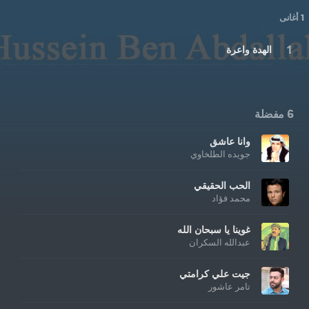
1 أغانى
الهدة واعرة
6 مفضلة
وانا عاشق
جويده الطلخاوي
الحب الحقيقي
محمد فؤاد
غوينا يا سبحان الله
عبدالله السكران
جيت علي كرامتي
تامر عاشور