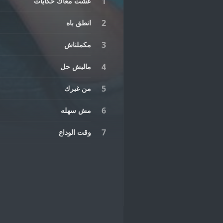
عشت معاك حكايات
انطق باه
مكملناش
ماليش حل
من غيرك
مش سهله
وقت الوداع