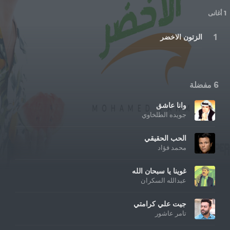
1 أغانى
الزتون الاخضر
6 مفضلة
وانا عاشق
جويده الطلخاوي
الحب الحقيقي
محمد فؤاد
غوينا يا سبحان الله
عبدالله السكران
جيت علي كرامتي
تامر عاشور