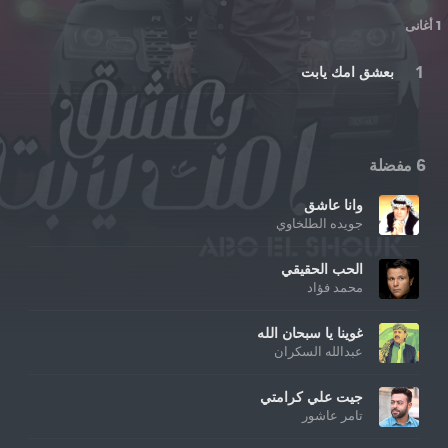
1 أغانى
بعشق امك يابت
6 مفضلة
وانا عاشق
جويده الطلخاوي
الحب الحقيقي
محمد فؤاد
غوينا يا سبحان الله
عبدالله السكران
جيت علي كرامتي
تامر عاشور