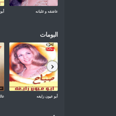
عاشقه و غلبانه
أبو
البومات
أبو عيون زايغه
عال