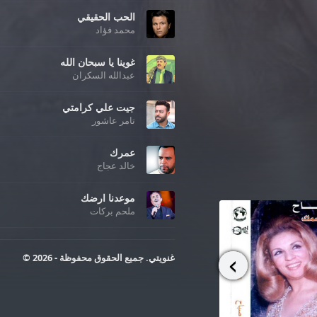
الحب الحقيقي
محمد فؤاد
غوينا يا سبحان الله
عبدالله السكران
جيت علي كرامتي
تامر عاشور
عمرك
خالد عجاج
موعدنا ارضك
ملحم بركات
غنويتي. جميع الحقوق محفوظة - 2026 ©