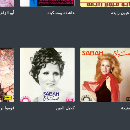
 عيون زايغه
عاشقه ومسكينه
أبو الزلف
ضيعة
كحيل العين
قوموا ن