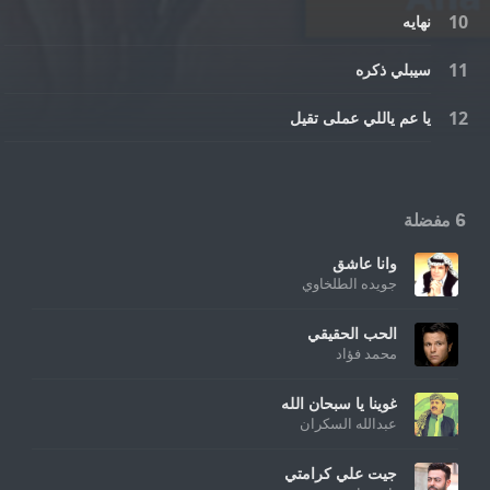
نهايه
سيبلي ذكره
يا عم ياللي عملى تقيل
6 مفضلة
وانا عاشق
جويده الطلخاوي
الحب الحقيقي
محمد فؤاد
غوينا يا سبحان الله
عبدالله السكران
جيت علي كرامتي