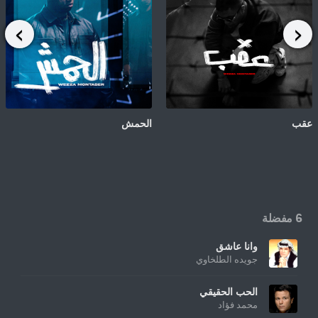
عقب
الحمش
6 مفضلة
وانا عاشق
جويده الطلخاوي
الحب الحقيقي
محمد فؤاد