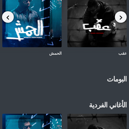
عقب
الحمش
البومات
الأغاني الفردية